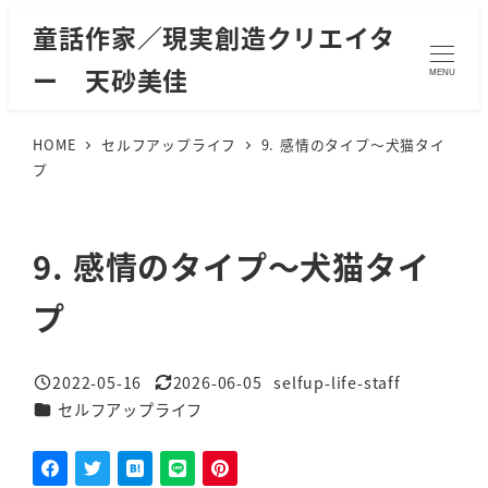
メ
童話作家／現実創造クリエイタ
イ
ー 天砂美佳
MENU
ン
コ
ン
HOME
セルフアップライフ
9. 感情のタイプ～犬猫タイ
プ
テ
ン
ツ
9. 感情のタイプ～犬猫タイ
へ
移
プ
動
2022-05-16
2026-06-05
selfup-life-staff
投稿日
更新日
著
カテゴリー
セルフアップライフ
者