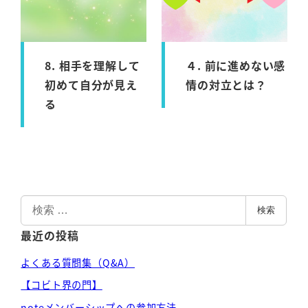
8. 相手を理解して
４. 前に進めない感
初めて自分が見え
情の対立とは？
る
検
検索
索
最近の投稿
よくある質問集（Q&A）
【コビト界の門】
noteメンバーシップへの参加方法